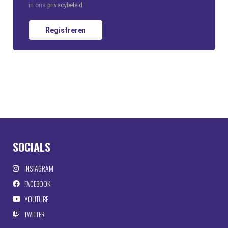
in ons
privacybeleid
.
Registreren
SOCIALS
INSTAGRAM
FACEBOOK
YOUTUBE
TWITTER